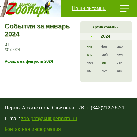
Наши питомцы
События за январь
Архив событий
2024
2024
31
янв
фев
мар
/01/2024
апр
май
июн
Афиша на февраль 2024
июл
авг
сен
окт
ноя
дек
Пермь, Архитектора Свиязева 17В. т. (342)212-26-21
E-mail:
zoo-prm@kult.permkrai.ru
Контактная информация