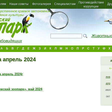
Противодействие
елям
Наши советы
Фотогалерея
Специалистам
Др
коррупции
арственное краевое автономное
дение культуры
Животные
лабовидящих
А
Б
В
Г
Д
Е
Ж
З
И
К
Л
М
Н
О
П
Р
С
Т
У
Ф
Х
 апрель 2024
А
 апрель 2024г
янв
апр
мский зоопарк», май 2024
июл
окт