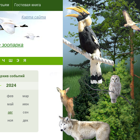
узьям
Гостевая книга
Карта сайта
 зоопарка
Ч
Ш
Э
Я
рхив событий
2024
фев
мар
май
июн
авг
сен
ноя
дек