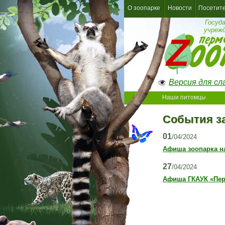
О зоопарке
Новости
Посетит
Госуд
учреж
Версия для с
Наши питомцы
События за
01
/04/2024
Афиша зоопарка на
27
/04/2024
Афиша ГКАУК «Пер