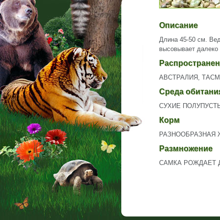
Описание
Длина 45-50 см. Ве
высовывает далеко 
Распространен
АВСТРАЛИЯ, ТАС
Среда обитани
СУХИЕ ПОЛУПУСТ
Корм
РАЗНООБРАЗНАЯ 
Размножение
САМКА РОЖДАЕТ 