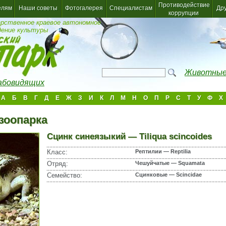
Противодействие
елям
Наши советы
Фотогалерея
Специалистам
Др
коррупции
арственное краевое автономное
дение культуры
Животные
лабовидящих
А
Б
В
Г
Д
Е
Ж
З
И
К
Л
М
Н
О
П
Р
С
Т
У
Ф
Х
зоопарка
Сцинк синеязыкий — Tiliqua scincoides
Класс:
Рептилии — Reptilia
Отряд:
Чешуйчатые — Squamata
Семейство:
Сцинковые — Scincidae