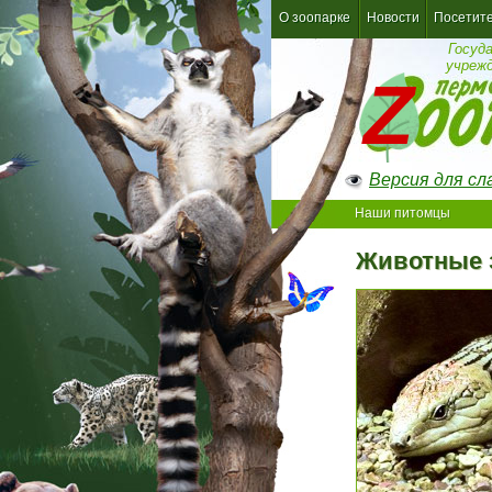
О зоопарке
Новости
Посетит
Госуд
учреж
Версия для с
Наши питомцы
Животные 