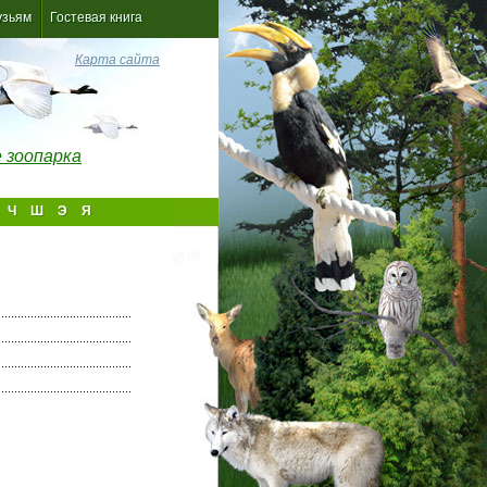
узьям
Гостевая книга
Карта сайта
 зоопарка
Ч
Ш
Э
Я