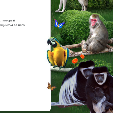
, который
хищником за него.