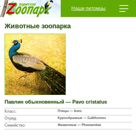
Наши питомцы
Животные зоопарка
Павлин обыкновенный — Pavo cristatus
Класс:
Птицы — Aves
Отряд:
Курообразные — Galliformes
Семейство:
Фазановые — Phasianidae