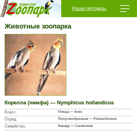
Наши питомцы
Животные зоопарка
Корелла (нимфа) — Nymphicus hollandicus
Класс:
Птицы — Aves
Отряд:
Попугаеобразные — Psittaciformes
Семейство:
Какаду — Cacatuinae