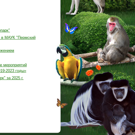
парк"
а в МАУК "Пермский
ожением
ае мероприятий
19-2023 годы»
" за 2025 г.