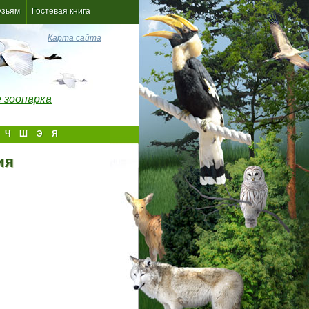
узьям
Гостевая книга
Карта сайта
 зоопарка
Ч
Ш
Э
Я
ия