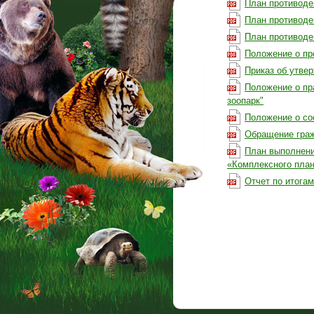
План противоде
План противоде
План противоде
Положение о пр
Приказ об утве
Положение о пр
зоопарк"
Положение о со
Обращение граж
План выполнени
«Комплексного план
Отчет по итогам