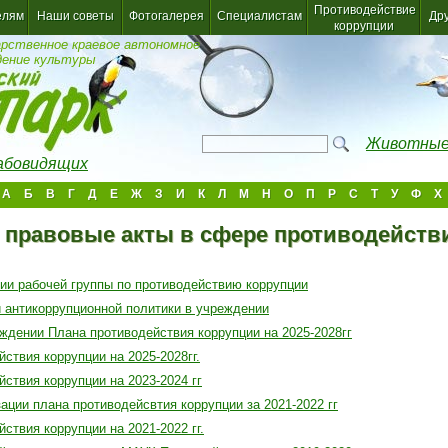
Противодействие
елям
Наши советы
Фотогалерея
Специалистам
Др
коррупции
арственное краевое автономное
дение культуры
Животные
лабовидящих
А
Б
В
Г
Д
Е
Ж
З
И
К
Л
М
Н
О
П
Р
С
Т
У
Ф
Х
 правовые акты в сфере противодейств
нии рабочей группы по противодействию коррупции
 антикоррупционной политики в учреждении
рждении Плана противодействия коррупции на 2025-2028гг
ствия коррупции на 2025-2028гг.
ствия коррупции на 2023-2024 гг
ации плана противодейсвтия коррупции за 2021-2022 гг
ствия коррупции на 2021-2022 гг.