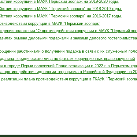
йствия коррупции в МАУК Пермский зоопарк на 2019-2020 годы.
йствия коррупции в МАУК "Пермский зоопарк" на 2018-2019 годы.
йствия коррупции в МАУК "Пермский зоопарк" на 2016-2017 годы.
отиводействии коррупции в МАУК "Пермский зоопарк"
рждении положения "О противодействии коррупции в МАУК "Пермский зоо
авилах обмена деловыми подарками и знаками делового гостеприимств
общении работниками о получении подарка в связи с их служебным пол
данина, юридического лица по фактам коррупционных правонарушений
я в городе Перми положений Плана реализации в 2022 г. в Пермском кр
а противодействия идеологии терроризма в Российской Федерации на 20
 реализации плана противодействия коррупции в ГКАУК "Пермский зоопарк