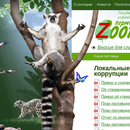
О зоопарке
Новости
Посетит
Госуд
учреж
Версия для с
Наши питомцы
Локальные
коррупции
Приказ о созда
Об утверждении
Приказ об утве
План противодей
План противодей
Отчет по реализ
План противодей