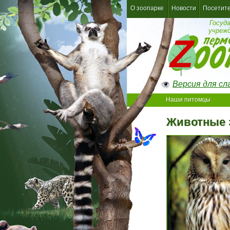
О зоопарке
Новости
Посетит
Госуд
учреж
Версия для с
Наши питомцы
Животные 