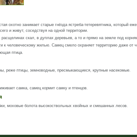
тая охотно занимает старые гнёзда ястреба-тетеревятника, который еже
сего и живут, соседствуя на одной территории.
в расщелинах скал, в дуплах деревьев, а то и прямо на земле под корня
ти к человеческому жилью. Самец смело охраняет территорию даже от ч
ующая птица.
ы, реже птицы, земноводные, пресмыкающиеся, крупные насекомые.
сиживает самка, самец кормит самку и птенцов.
ия
бки, моховые болота высокоствольных хвойных и смешанных лесов.