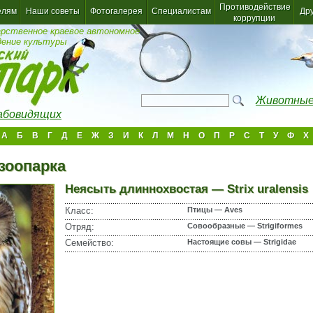
Противодействие
елям
Наши советы
Фотогалерея
Специалистам
Др
коррупции
арственное краевое автономное
дение культуры
Животные
лабовидящих
А
Б
В
Г
Д
Е
Ж
З
И
К
Л
М
Н
О
П
Р
С
Т
У
Ф
Х
зоопарка
Неясыть длиннохвостая — Strix uralensis
Класс:
Птицы — Aves
Отряд:
Совообразные — Strigiformes
Семейство:
Настоящие совы — Strigidae