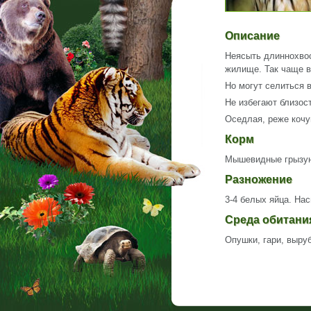
Описание
Неясыть длиннохвос
жилище. Так чаще в
Но могут селиться 
Не избегают близос
Оседлая, реже коч
Корм
Мышевидные грызун
Разножение
3-4 белых яйца. На
Среда обитан
Опушки, гари, выру