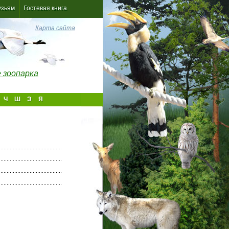
узьям
Гостевая книга
Карта сайта
 зоопарка
Ч
Ш
Э
Я