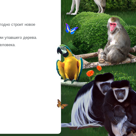
годно строит новое
ми упавшего дерева.
еловека.