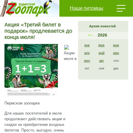
Наши питомцы
Акция «Третий билет в
Архив новостей
подарок» продлевается до
2026
конца июля!
янв
фев
мар
Акции
апр
май
июн
июля в
июл
авг
сен
окт
ноя
дек
Пермском зоопарке
Для наших посетителей в июле
продолжают действовать акции и
скидки на приобретение входных
билетов. Просто, выгодно, очень