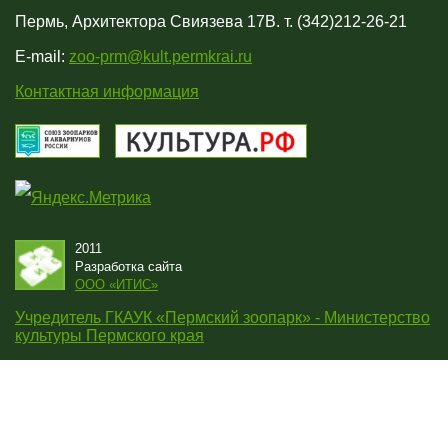
Пермь, Архитектора Свиязева 17В. т. (342)212-26-21
E-mail:
zoo-prm@kult.permkrai.ru
Контактная информация
2011
Разработка сайта
OOO «ИТИС»
Учредитель ГКАУК «Пермский зоопарк» - Министерство
культуры Пермского края