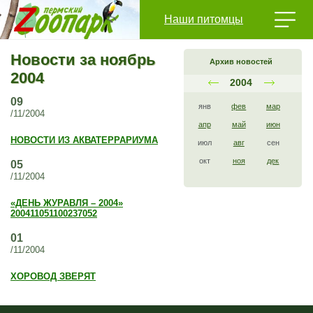
Наши питомцы
Новости за ноябрь
Архив новостей
2004
2004
09
янв
фев
мар
/11/2004
апр
май
июн
НОВОСТИ ИЗ АКВАТЕРРАРИУМА
июл
авг
сен
окт
ноя
дек
05
/11/2004
«ДЕНЬ ЖУРАВЛЯ – 2004»
200411051100237052
01
/11/2004
ХОРОВОД ЗВЕРЯТ