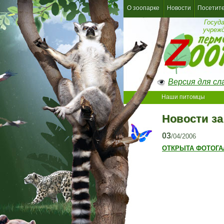
О зоопарке
Новости
Посетит
Госуд
учреж
Версия для с
Наши питомцы
Новости за
03
/04/2006
ОТКРЫТА ФОТОГА