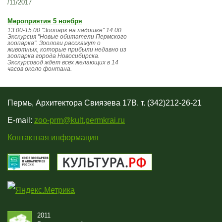
/11/2017
Мероприятия 5 ноября
13.00-15.00 "Зоопарк на ладошке" 14.00.
Экскурсия "Новые обитатели Пермского
зоопарка". Зоологи расскажут о
животных, которые прибыли недавно из
зоопарка города Новосибирска.
Экскурсовод ждет всех желающих в 14
часов около фонтана.
Пермь, Архитектора Свиязева 17В. т. (342)212-26-21
E-mail:
zoo-prm@kult.permkrai.ru
Контактная информация
2011