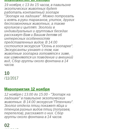
19 ноября, с 13 до 15 часов, в павильоне
экзотических животных будет
работать контактный зоопарк
"Зоопарк на ладошке". Можно потрогать
и взять в руки тараканов, улиток, других
беспозвоночных животных, а также
кроликов и цыплят. Зоологи в
индивидуальных и групповых беседах
расскажут Вам и Вашим детям об
интересных особенностях
представленных видов. В 14.00
состоится экскурсия "Осень в зоопарке".
Экскурсанты узнают о том, как
животные зоопарка готовятся к зиме,
как изменяются их поведение и внешний
вид, Сбор группы около фонтана в 14
часов.
10
/11/2017
Мероприятия 12 ноября
12 ноября с 13.00 до 15.00 - "Зоопарк на
ладошке" в павильоне экзотических
животных. В 14.00 экскурсия "Птенчики".
Зоолог отдела птиц покажет яйца и
птенцов разных видов птиц (попугаев,
перепелов), расскажет о них. Сбор
группы около фонтана в 14 часов.
02