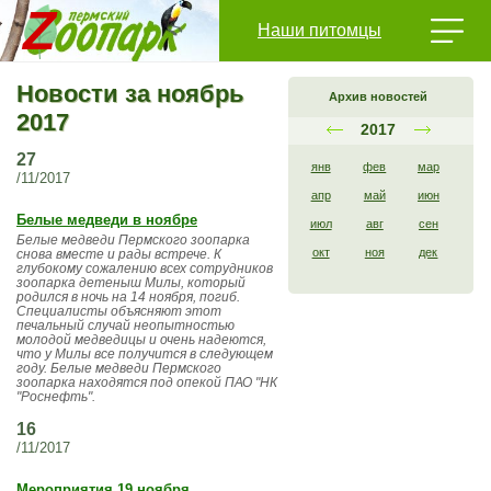
Наши питомцы
Новости за ноябрь
Архив новостей
2017
2017
27
янв
фев
мар
/11/2017
апр
май
июн
Белые медведи в ноябре
июл
авг
сен
Белые медведи Пермского зоопарка
окт
ноя
дек
снова вместе и рады встрече. К
глубокому сожалению всех сотрудников
зоопарка детеныш Милы, который
родился в ночь на 14 ноября, погиб.
Специалисты объясняют этот
печальный случай неопытностью
молодой медведицы и очень надеются,
что у Милы все получится в следующем
году. Белые медведи Пермского
зоопарка находятся под опекой ПАО "НК
"Роснефть".
16
/11/2017
Мероприятия 19 ноября