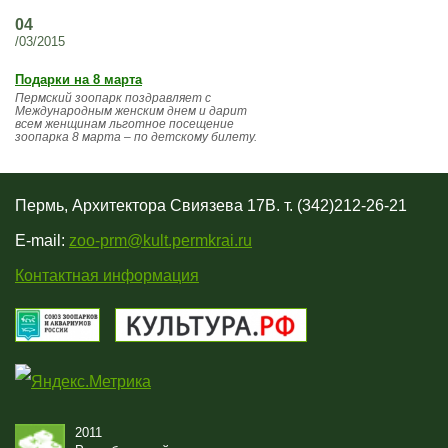
04
/03/2015
Подарки на 8 марта
Пермский зоопарк поздравляет с
Международным женским днем и дарит
всем женщинам льготное посещение
зоопарка 8 марта – по детскому билету.
Пермь, Архитектора Свиязева 17В. т. (342)212-26-21
E-mail:
zoo-prm@kult.permkrai.ru
Контактная информация
2011