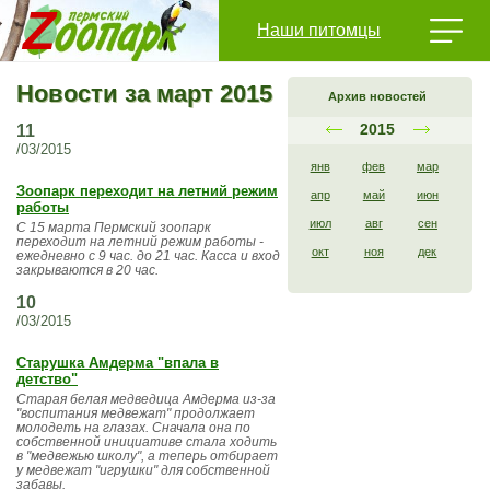
Наши питомцы
Новости за март 2015
Архив новостей
2015
11
/03/2015
янв
фев
мар
Зоопарк переходит на летний режим
апр
май
июн
работы
июл
авг
сен
С 15 марта Пермский зоопарк
переходит на летний режим работы -
окт
ноя
дек
ежедневно с 9 час. до 21 час. Касса и вход
закрываются в 20 час.
10
/03/2015
Старушка Амдерма "впала в
детство"
Старая белая медведица Амдерма из-за
"воспитания медвежат" продолжает
молодеть на глазах. Сначала она по
собственной инициативе стала ходить
в "медвежью школу", а теперь отбирает
у медвежат "игрушки" для собственной
забавы.