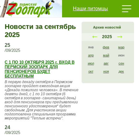
Наши питомцы
Новости за сентябрь
Архив новостей
2025
2025
25
янв
фев
мар
/09/2025
апр
май
июн
С 1 ПО 10 ОКТЯБРЯ 2025 г. ВХОД В
июл
авг
сен
ПЕРМСКИЙ ЗООПАРК ДЛЯ
ПЕНСИОНЕРОВ БУДЕТ
окт
ноя
дек
БЕСПЛАТНЫМ
В первую декаду октября в Пермском
зоопарке пройдет ежегодная акция
«Декада пожилого человека». В течение
девяти дней, с 1 по 10 октября (6
октября в зоопарке- санитарный день)
вход для пенсионеров при предъявлении
пенсионного удостоверения* будет
свободным. Для участников акции
подготовлена специальная программа
мероприятий "Теплые встречи".
24
/09/2025