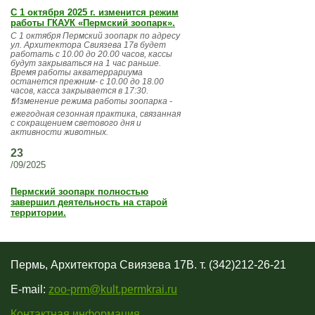
С 1 октября 2025 г. изменится режим
работы ГКАУК «Пермский зоопарк».
С 1 октября Пермский зоопарк по адресу
ул. Архитектора Свиязева 17в будет
работать с 10.00 до 20.00 часов, кассы
будут закрываться на 1 час раньше.
Время работы акватеррариума
останется прежним- с 10.00 до 18.00
часов, касса закрывается в 17:30.
❗️Изменение режима работы зоопарка -
ежегодная сезонная практика, связанная
с сокращением светового дня и
активности животных.
23
/09/2025
Пермский зоопарк полностью
завершил деятельность на старой
территории.
Пермь, Архитектора Свиязева 17В. т. (342)212-26-21
E-mail:
zoo-prm@kult.permkrai.ru
Контактная информация