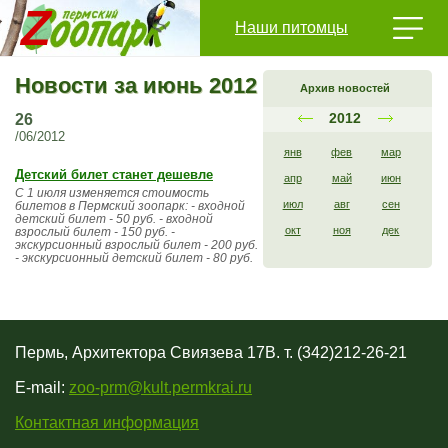
Наши питомцы
Новости за июнь 2012
Архив новостей
2012
26
/06/2012
янв
фев
мар
Детский билет станет дешевле
апр
май
июн
С 1 июля изменяется стоимость
июл
авг
сен
билетов в Пермский зоопарк: - входной
детский билет - 50 руб. - входной
окт
ноя
дек
взрослый билет - 150 руб. -
экскурсионный взрослый билет - 200 руб.
- экскурсионный детский билет - 80 руб.
Пермь, Архитектора Свиязева 17В. т. (342)212-26-21
E-mail:
zoo-prm@kult.permkrai.ru
Контактная информация