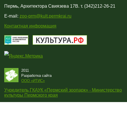
Пермь, Архитектора Свиязева 17В. т. (342)212-26-21
E-mail:
zoo-prm@kult.permkrai.ru
Контактная информация
2011
Разработка сайта
OOO «ИТИС»
Учредитель ГКАУК «Пермский зоопарк» - Министерство
культуры Пермского края