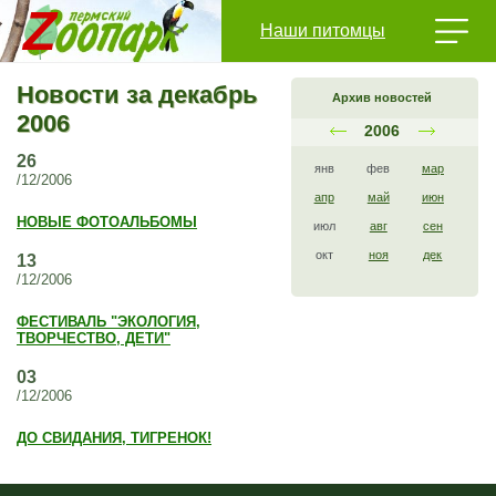
Наши питомцы
Новости за декабрь
Архив новостей
2006
2006
26
янв
фев
мар
/12/2006
апр
май
июн
НОВЫЕ ФОТОАЛЬБОМЫ
июл
авг
сен
окт
ноя
дек
13
/12/2006
ФЕСТИВАЛЬ "ЭКОЛОГИЯ,
ТВОРЧЕСТВО, ДЕТИ"
03
/12/2006
ДО СВИДАНИЯ, ТИГРЕНОК!