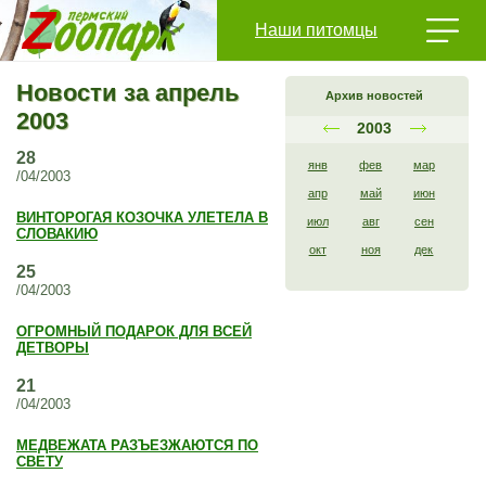
Наши питомцы
Новости за апрель
Архив новостей
2003
2003
28
янв
фев
мар
/04/2003
апр
май
июн
ВИНТОРОГАЯ КОЗОЧКА УЛЕТЕЛА В
июл
авг
сен
СЛОВАКИЮ
окт
ноя
дек
25
/04/2003
ОГРОМНЫЙ ПОДАРОК ДЛЯ ВСЕЙ
ДЕТВОРЫ
21
/04/2003
МЕДВЕЖАТА РАЗЪЕЗЖАЮТСЯ ПО
СВЕТУ