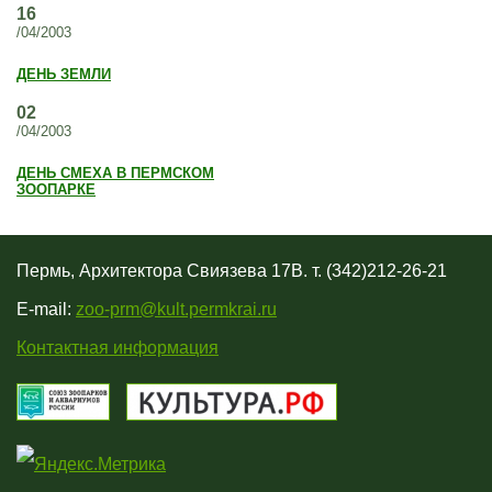
16
/04/2003
ДЕНЬ ЗЕМЛИ
02
/04/2003
ДЕНЬ СМЕХА В ПЕРМСКОМ
ЗООПАРКЕ
Пермь, Архитектора Свиязева 17В. т. (342)212-26-21
E-mail:
zoo-prm@kult.permkrai.ru
Контактная информация