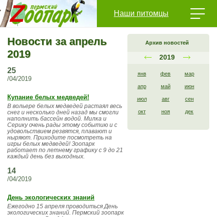
Наши питомцы
Новости за апрель
Архив новостей
2019
2019
25
янв
фев
мар
/04/2019
апр
май
июн
Купание белых медведей!
июл
авг
сен
В вольере белых медведей растаял весь
окт
ноя
дек
снег и несколько дней назад мы смогли
наполнить бассейн водой. Милка и
Серику очень рады этому событию и с
удовольствием резвятся, плавают и
ныряют. Приходите посмотреть на
игры белых медведей! Зоопарк
работает по летнему графику с 9 до 21
каждый день без выходных.
14
/04/2019
День экологических знаний
Ежегодно 15 апреля проводиться День
экологических знаний. Пермский зоопарк