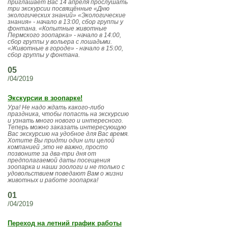
приглашает Вас 14 апреля прослушать
три экскурсии посвящённые «Дню
экологических знаний» «Экологические
знания» - начало в 13:00, сбор группы у
фонтана. «Копытные животные
Пермского зоопарка» - начало в 14:00,
сбор группы у вольера с лошадьми.
«Животные в городе» - начало в 15:00,
сбор группы у фонтана.
05
/04/2019
Экскурсии в зоопарке!
Ура! Не надо ждать какого-либо
праздника, чтобы попасть на экскурсию
и узнать много нового и интересного.
Теперь можно заказать интересующую
Вас экскурсию на удобное для Вас время.
Хотите Вы придти один или целой
компанией ,это не важно, просто
позвоните за два-три дня от
предполагаемой даты посещения
зоопарка и наши зоологи и не только с
удовольствием поведают Вам о жизни
животных и работе зоопарка!
01
/04/2019
Переход на летний график работы