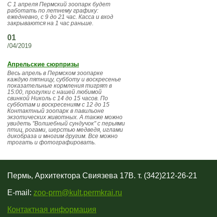
С 1 апреля Пермский зоопарк будет
работать по летнему графику:
ежедневно, с 9 до 21 час. Касса и вход
закрываются на 1 час раньше.
01
/04/2019
Апрельские сюрпризы
Весь апрель в Пермском зоопарке
каждую пятницу, субботу и воскресенье
показательные кормления тигрят в
15:00, прогулки с нашей любимой
свинкой Николь с 14 до 15 часов. По
субботам и воскресениям с 12 до 15
Контактный зоопарк в павильоне
экзотических животных. А также можно
увидеть "Волшебный сундучок" с перьями
птиц, рогами, шерстью медведя, иглами
дикобраза и многим другим. Все можно
трогать и фотографировать.
Пермь, Архитектора Свиязева 17В. т. (342)212-26-21
E-mail:
zoo-prm@kult.permkrai.ru
Контактная информация