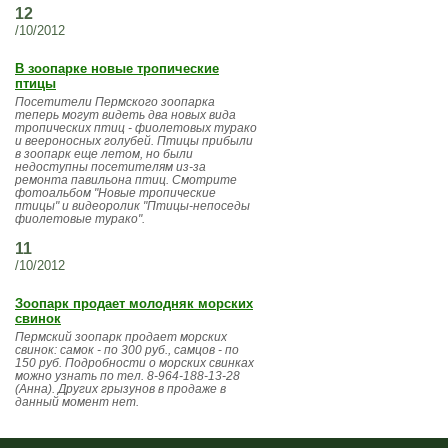
12
/10/2012
В зоопарке новые тропические
птицы
Посетители Пермского зоопарка
теперь могут видеть два новых вида
тропических птиц - фиолетовых турако
и веероносных голубей. Птицы прибыли
в зоопарк еще летом, но были
недоступны посетителям из-за
ремонта павильона птиц. Смотрите
фотоальбом "Новые тропические
птицы" и видеоролик "Птицы-непоседы
фиолетовые турако".
11
/10/2012
Зоопарк продает молодняк морских
свинок
Пермский зоопарк продает морских
свинок: самок - по 300 руб., самцов - по
150 руб. Подробности о морских свинках
можно узнать по тел. 8-964-188-13-28
(Анна). Других грызунов в продаже в
данный момент нет.