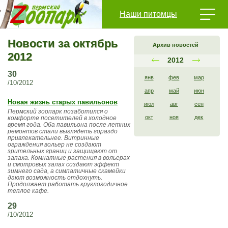
Наши питомцы
Новости за октябрь
Архив новостей
2012
2012
30
янв
фев
мар
/10/2012
апр
май
июн
Новая жизнь старых павильонов
июл
авг
сен
Пермский зоопарк позаботился о
окт
ноя
дек
комфорте посетителей в холодное
время года. Оба павильона после летних
ремонтов стали выглядеть гораздо
привлекательнее. Витринные
ограждения вольер не создают
зрительных границ и защищают от
запаха. Комнатные растения в вольерах
и смотровых залах создают эффект
зимнего сада, а симпатичные скамейки
дают возможность отдохнуть.
Продолжает работать круглогодичное
теплое кафе.
29
/10/2012