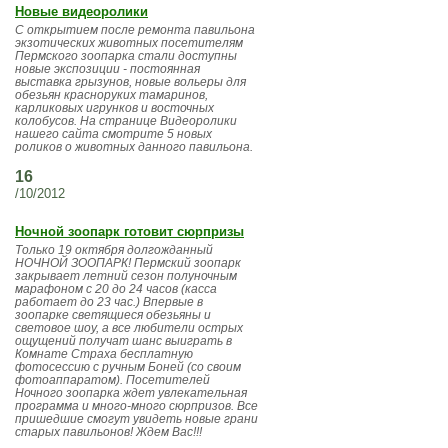
Новые видеоролики
С открытием после ремонта павильона
экзотических животных посетителям
Пермского зоопарка стали доступны
новые экспозиции - постоянная
выставка грызунов, новые вольеры для
обезьян красноруких тамаринов,
карликовых игрунков и восточных
колобусов. На странице Видеоролики
нашего сайта смотрите 5 новых
роликов о животных данного павильона.
16
/10/2012
Ночной зоопарк готовит сюрпризы
Только 19 октября долгожданный
НОЧНОЙ ЗООПАРК! Пермский зоопарк
закрывает летний сезон полуночным
марафоном с 20 до 24 часов (касса
работает до 23 час.) Впервые в
зоопарке светящиеся обезьяны и
световое шоу, а все любители острых
ощущений получат шанс выиграть в
Комнате Страха бесплатную
фотосессию с ручным Боней (со своим
фотоаппаратом). Посетителей
Ночного зоопарка ждет увлекательная
программа и много-много сюрпризов. Все
пришедшие смогут увидеть новые грани
старых павильонов! Ждем Вас!!!