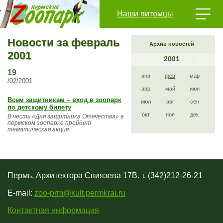
Наши питомцы
Новости за февраль
Архив новостей
2001
2001
19
янв
фев
мар
/02/2001
апр
май
июн
Всем защитникам – вход в зоопарк
июл
авг
сен
по детскому билету
окт
ноя
дек
В честь «Дня защитника Отечества» в
пермском зоопарке пройдет
тематическая акция.
Пермь, Архитектора Свиязева 17В. т. (342)212-26-21
E-mail:
zoo-prm@kult.permkrai.ru
Контактная информация