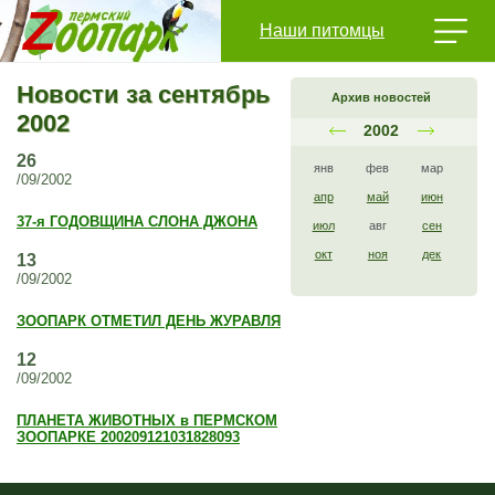
Наши питомцы
Новости за сентябрь
Архив новостей
2002
2002
26
янв
фев
мар
/09/2002
апр
май
июн
37-я ГОДОВЩИНА СЛОНА ДЖОНА
июл
авг
сен
окт
ноя
дек
13
/09/2002
ЗООПАРК ОТМЕТИЛ ДЕНЬ ЖУРАВЛЯ
12
/09/2002
ПЛАНЕТА ЖИВОТНЫХ в ПЕРМСКОМ
ЗООПАРКЕ 200209121031828093