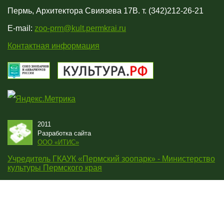
Пермь, Архитектора Свиязева 17В. т. (342)212-26-21
E-mail:
zoo-prm@kult.permkrai.ru
Контактная информация
2011
Разработка сайта
OOO «ИТИС»
Учредитель ГКАУК «Пермский зоопарк» - Министерство
культуры Пермского края