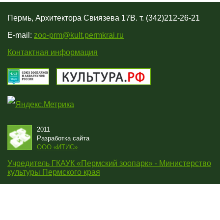
Пермь, Архитектора Свиязева 17В. т. (342)212-26-21
E-mail:
zoo-prm@kult.permkrai.ru
Контактная информация
2011
Разработка сайта
OOO «ИТИС»
Учредитель ГКАУК «Пермский зоопарк» - Министерство
культуры Пермского края