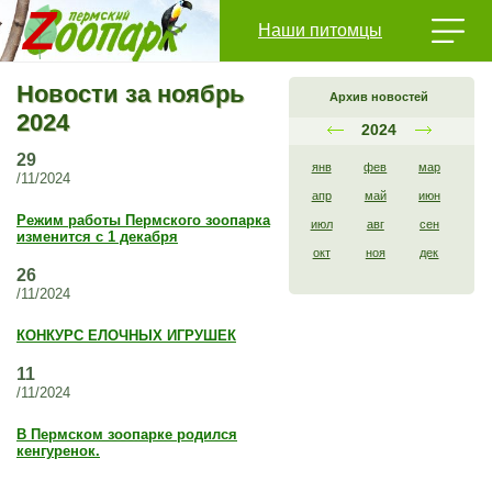
Наши питомцы
Новости за ноябрь
Архив новостей
2024
2024
29
янв
фев
мар
/11/2024
апр
май
июн
Режим работы Пермского зоопарка
июл
авг
сен
изменится с 1 декабря
окт
ноя
дек
26
/11/2024
КОНКУРС ЕЛОЧНЫХ ИГРУШЕК
11
/11/2024
В Пермском зоопарке родился
кенгуренок.