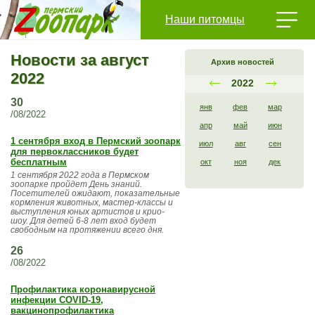
Наши питомцы
Новости за август
Архив новостей
2022
2022
30
янв
фев
мар
/08/2022
апр
май
июн
1 сентября вход в Пермский зоопарк
июл
авг
сен
для первоклассников будет
бесплатным
окт
ноя
дек
1 сентября 2022 года в Пермском
зоопарке пройдет День знаний.
Посетителей ожидают, показательные
кормления животных, мастер-классы и
выступления юных артистов и крио-
шоу. Для детей 6-8 лет вход будет
свободным на протяжении всего дня.
26
/08/2022
Профилактика коронавирусной
инфекции COVID-19,
вакцинопрофилактика