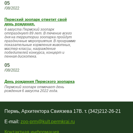
05
/08/2022
Пермский зоопарк отметит свой
день рождения.
6 августа Пермский зоопарк
отпразднует 89 лет. В течение всего
дня на территории зоопарка пройдут
праздничные мероприятия. В программе
показательные кормления животных,
мастер-классы, награждение
победителей конкурса, концерт и
пенная дискотека.
05
/08/2022
День рождения Пермского зоопарка
Пермский зоопарк отмечает день
рождения 6 августа 2022 года.
Пермь, Архитектора Свиязева 17В. т. (342)212-26-21
E-mail:
zoo-prm@kult.permkrai.ru
Контактная информация